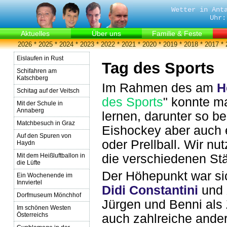
Wetter in Ant
Uhr:
Aktuelles
Über uns
Familie & Feste
2026
*
2025
*
2024
*
2023
*
2022
*
2021
*
2020
*
2019
*
2018
*
2017
*
Eislaufen in Rust
Tag des Sports
Schifahren am
Katschberg
Im Rahmen des am
H
Schitag auf der Veitsch
des Sports
" konnte m
Mit der Schule in
Annaberg
lernen, darunter so b
Matchbesuch in Graz
Eishockey aber auch e
Auf den Spuren von
oder Prellball. Wir n
Haydn
Mit dem Heißluftballon in
die verschiedenen St
die Lüfte
Der Höhepunkt war si
Ein Wochenende im
Innviertel
Didi Constantini
und
Dorfmuseum Mönchhof
Jürgen und Benni als 
Im schönen Westen
Österreichs
auch zahlreiche ander