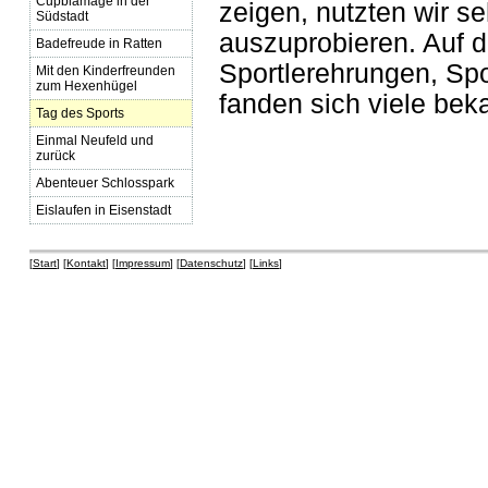
Cupblamage in der
zeigen, nutzten wir se
Südstadt
auszuprobieren. Auf 
Badefreude in Ratten
Sportlerehrungen, Sp
Mit den Kinderfreunden
zum Hexenhügel
fanden sich viele bek
Tag des Sports
Einmal Neufeld und
zurück
Abenteuer Schlosspark
Eislaufen in Eisenstadt
[
Start
] [
Kontakt
] [
Impressum
] [
Datenschutz
] [
Links
]