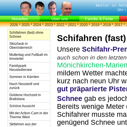
Wetter in Ant
Uhr:
Aktuelles
Über uns
Familie & Feste
2026
*
2025
*
2024
*
2023
*
2022
*
2021
*
2020
*
2019
*
2018
*
2017
*
Schifahren (fast) ohne
Schifahren (fast
Schnee
Skiurlaub in
Unsere
Schifahr-Pre
Oberösterreich
Muttertag und Fußball im
auch schon in den letzten
Innviertel
Mönichkirchen-Marie
Familypark
Neusiedlersee
mildem Wetter machten
Sommer in Kärnten
kurz nach neun Uhr wa
Nach Neusiedl und
gut präparierte Piste
zurück
Goldene Hochzeit in
Schnee
gab es jedoch 
Bratislava
Bereits wenige Meter 
Schöne Aussicht
Schifahrer musste ma
Mit der Action-Cam in der
Therme Wien
genügend Schnee unt
Skifahren aus der