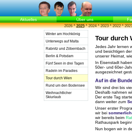
Aktuelles
Über uns
Fa
2026
*
2025
*
2024
*
2023
*
2022
*
202
Winter am Hochkönig
Tour durch 
Unterwegs auf Malta
Jedes Jahr lernen 
Rabnitz und Zöbernbach
und besichtigen d
unserer Heimat, wi
Berlin & Potsdam
In Eisenstadt habe
Fünf Seen in drei Tagen
50er- und 60er-Jahr
Radeln im Paradies
ausgezeichnet gest
Tour durch Wien
Auf in die Bund
Rund um den Bodensee
Wir sind drei bis vi
Deshalb nahmen wir
Weihnachtlicher
Der erste Tag star
Skiurlaub
dann weiter zum
Sc
Unser erster Prog
wir bei
sommerlich
wir bereits beim
Ra
Rathauspark beginn
Nun bogen wir in 