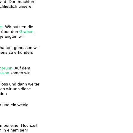
ird. Dort machten
hließlich unsere
om
. Wir nutzten die
r über den
Graben
,
elangten wir
atten, genossen wir
ens zu erkunden.
nbrunn
. Auf dem
ssion
kamen wir
loss und dann weiter
ßen wir uns diese
 den
n und ein wenig
n bei einer Hochzeit
n in einem sehr