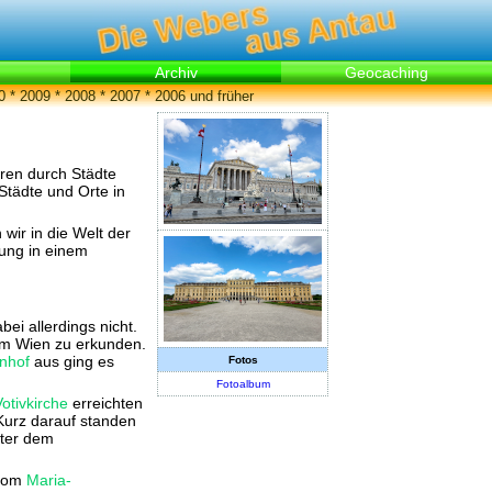
Archiv
Geocaching
0
*
2009
*
2008
*
2007
*
2006 und früher
ren durch Städte
Städte und Orte in
wir in die Welt der
rung in einem
bei allerdings nicht.
um Wien zu erkunden.
nhof
aus ging es
Fotos
Fotoalbum
Votivkirche
erreichten
 Kurz darauf standen
nter dem
 vom
Maria-