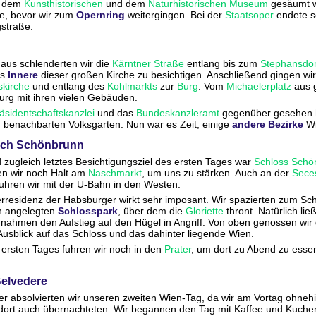
t dem
Kunsthistorischen
und dem
Naturhistorischen Museum
gesäumt w
se, bevor wir zum
Opernring
weitergingen. Bei der
Staatsoper
endete sc
straße.
 aus schlenderten wir die
Kärntner Straße
entlang bis zum
Stephansd
as
Innere
dieser großen Kirche zu besichtigen. Anschließend gingen wi
skirche
und entlang des
Kohlmarkts
zur
Burg
. Vom
Michaelerplatz
aus g
burg mit ihren vielen Gebäuden.
äsidentschaftskanzlei
und das
Bundeskanzleramt
gegenüber gesehen h
m benachbarten Volksgarten. Nun war es Zeit, einige
andere Bezirke
Wi
ach Schönbrunn
zugleich letztes Besichtigungsziel des ersten Tages war
Schloss Schö
n wir noch Halt am
Naschmarkt
, um uns zu stärken. Auch an der
Sece
 fuhren wir mit der U-Bahn in den Westen.
rresidenz der Habsburger wirkt sehr imposant. Wir spazierten zum Sch
n angelegten
Schlosspark
, über dem die
Gloriette
thront. Natürlich lie
 nahmen den Aufstieg auf den Hügel in Angriff. Von oben genossen wir
sblick auf das Schloss und das dahinter liegende Wien.
ersten Tages fuhren wir noch in den
Prater
, um dort zu Abend zu esse
Belvedere
r absolvierten wir unseren zweiten Wien-Tag, da wir am Vortag ohnehi
dort auch übernachteten. Wir begannen den Tag mit Kaffee und Kuche