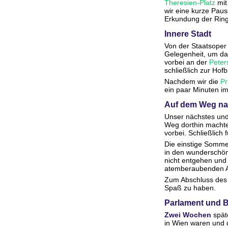
Theresien-Platz
mi
wir eine kurze Pau
Erkundung der Ring
Innere Stadt
Von der Staatsoper
Gelegenheit, um d
vorbei an der
Peter
schließlich zur Hof
Nachdem wir die
Pr
ein paar Minuten i
Auf dem Weg n
Unser nächstes und 
Weg dorthin machte
vorbei. Schließlich
Die einstige Somme
in den wunderschö
nicht entgehen und
atemberaubenden Au
Zum Abschluss des 
Spaß zu haben.
Parlament und 
Zwei Wochen
späte
in Wien waren und 