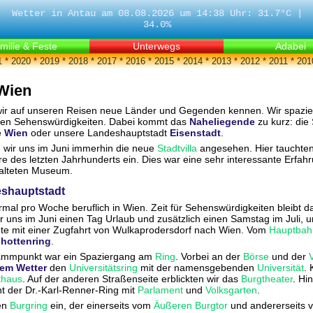
Wetter in Antau am 08.08.2026 um 14:38 Uhr: 31.7°C |
34.0%
milie & Feste
Unterwegs
Adabei
1
*
2020
*
2019
*
2018
*
2017
*
2016
*
2015
*
2014
*
2013
*
2012
*
2011
*
201
Wien
wir auf unseren Reisen neue Länder und Gegenden kennen. Wir spazie
eren Sehenswürdigkeiten. Dabei kommt das
Naheliegende
zu kurz: die 
e
Wien
oder unsere Landeshauptstadt
Eisenstadt
.
n wir uns im Juni immerhin die neue
Stadtvilla
angesehen. Hier tauchten 
e des letzten Jahrhunderts ein. Dies war eine sehr interessante Erfah
alteten Museum.
eshauptstadt
ermal pro Woche beruflich in Wien. Zeit für Sehenswürdigkeiten bleibt da
 uns im Juni einen Tag Urlaub und zusätzlich einen Samstag im Juli, 
tete mit einer Zugfahrt von Wulkaprodersdorf nach Wien. Vom
Hauptbah
hottenring
.
rammpunkt war ein Spaziergang am
Ring
. Vorbei an der
Börse
und der
em Wetter
den
Universitätsring
mit der namensgebenden
Universität
.
thaus
. Auf der anderen Straßenseite erblickten wir das
Burgtheater
. Hi
t der Dr.-Karl-Renner-Ring mit
Parlament
und
Volksgarten
.
den
Burgring
ein, der einerseits vom
Äußeren Burgtor
und andererseits