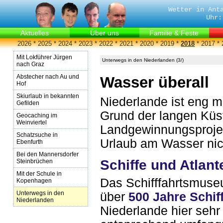
Wetter in Ant
Uhr:
Aktuelles
Über uns
Familie & Feste
2026
*
2025
*
2024
*
2023
*
2022
*
2021
*
2020
*
2019
*
2018
*
2017
*
Mit Lokführer Jürgen
Unterwegs in den Niederlanden (3/)
nach Graz
Abstecher nach Au und
Wasser überall
Hof
Skiurlaub in bekannten
Niederlande ist eng m
Gefilden
Grund der langen Küs
Geocaching im
Weinviertel
Landgewinnungsprojek
Schatzsuche in
Urlaub am Wasser ni
Ebenfurth
Bei den Mannersdorfer
Schiffe und Atlant
Steinbrüchen
Mit der Schule in
Das Schifffahrtsmus
Kopenhagen
Unterwegs in den
über
500 Jahre Schif
Niederlanden
Niederlande hier sehr 