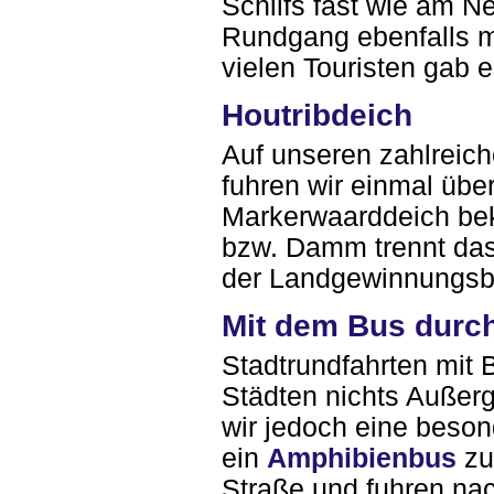
Schilfs fast wie am N
Rundgang ebenfalls m
vielen Touristen gab 
Houtribdeich
Auf unseren zahlreich
fuhren wir einmal übe
Markerwaarddeich bek
bzw. Damm trennt da
der Landgewinnungsb
Mit dem Bus durc
Stadtrundfahrten mit B
Städten nichts Außer
wir jedoch eine beson
ein
Amphibienbus
zu
Straße und fuhren nac