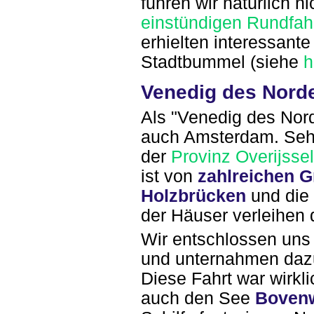
fuhren wir natürlich n
einstündigen Rundfah
erhielten interessante
Stadtbummel (siehe
h
Venedig des Nord
Als "Venedig des Nord
auch Amsterdam. Sehr
der
Provinz Overijssel
ist von
zahlreichen G
Holzbrücken
und die
der Häuser verleihen
Wir entschlossen uns
und unternahmen daz
Diese Fahrt war wirkl
auch den See
Bovenw