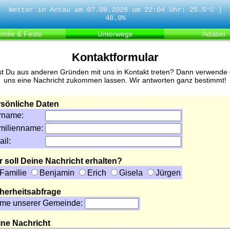
Wetter in Antau am 07.08.2026 um 22:04 Uhr: 25.5°C |
48.0%
milie & Feste
Unterwegs
Adabei
Kontaktformular
illst Du aus anderen Gründen mit uns in Kontakt treten? Dann verwende
uns eine Nachricht zukommen lassen. Wir antworten ganz bestimmt!
sönliche Daten
rname:
milienname:
il:
 soll Deine Nachricht erhalten?
Familie
Benjamin
Erich
Gisela
Jürgen
herheitsabfrage
me unserer Gemeinde:
ne Nachricht