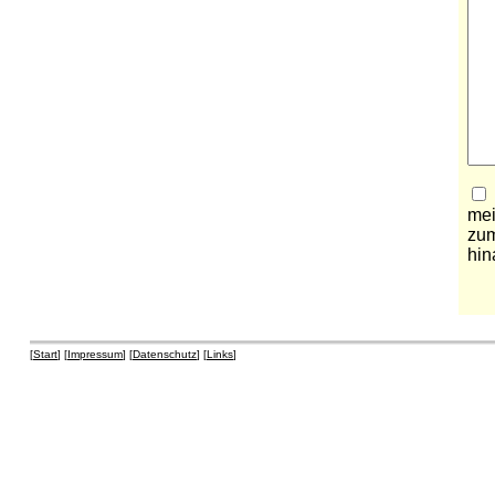
mei
zum
hin
[
Start
] [
Impressum
] [
Datenschutz
] [
Links
]