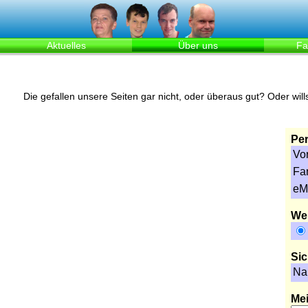
Aktuelles
Über uns
Fa
Die gefallen unsere Seiten gar nicht, oder überaus gut? Oder w
Per
Vo
Fa
eMa
Wer
Sic
Na
Mei