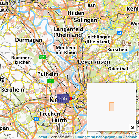
Köln
5 km
Leaflet
| Kartendaten: ©
Bundesamt für Kartographie und Geodäsie